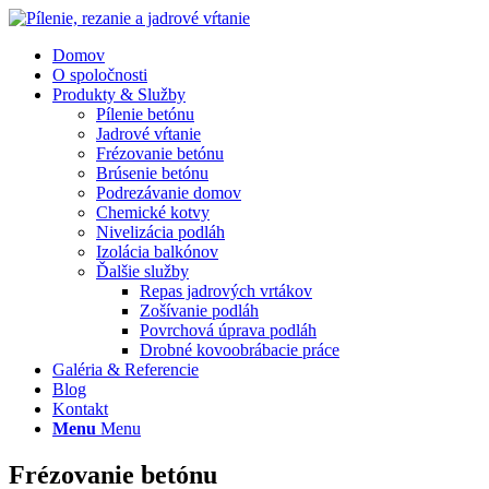
Domov
O spoločnosti
Produkty & Služby
Pílenie betónu
Jadrové vŕtanie
Frézovanie betónu
Brúsenie betónu
Podrezávanie domov
Chemické kotvy
Nivelizácia podláh
Izolácia balkónov
Ďalšie služby
Repas jadrových vrtákov
Zošívanie podláh
Povrchová úprava podláh
Drobné kovoobrábacie práce
Galéria & Referencie
Blog
Kontakt
Menu
Menu
Frézovanie betónu