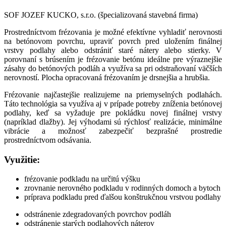
SOF JOZEF KUCKO, s.r.o. (špecializovaná stavebná firma)
Prostredníctvom frézovania je možné efektívne vyhladiť nerovnosti
na betónovom povrchu, upraviť povrch pred uložením finálnej
vrstvy podlahy alebo odstrániť staré nátery alebo stierky. V
porovnaní s brúsením je frézovanie betónu ideálne pre výraznejšie
zásahy do betónových podláh a využíva sa pri odstraňovaní väčších
nerovností. Plocha opracovaná frézovaním je drsnejšia a hrubšia.
Frézovanie najčastejšie realizujeme na priemyselných podlahách.
Táto technológia sa využíva aj v prípade potreby zníženia betónovej
podlahy, keď sa vyžaduje pre pokládku novej finálnej vrstvy
(napríklad dlažby). Jej výhodami sú rýchlosť realizácie, minimálne
vibrácie a možnosť zabezpečiť bezprašné prostredie
prostredníctvom odsávania.
Využitie:
frézovanie podkladu na určitú výšku
zrovnanie nerovného podkladu v rodinných domoch a bytoch
príprava podkladu pred ďalšou konštrukčnou vrstvou podlahy
odstránenie zdegradovaných povrchov podláh
odstránenie starých podlahových náterov