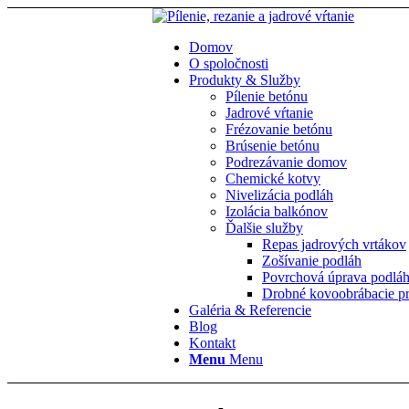
Domov
O spoločnosti
Produkty & Služby
Pílenie betónu
Jadrové vŕtanie
Frézovanie betónu
Brúsenie betónu
Podrezávanie domov
Chemické kotvy
Nivelizácia podláh
Izolácia balkónov
Ďalšie služby
Repas jadrových vrtákov
Zošívanie podláh
Povrchová úprava podlá
Drobné kovoobrábacie p
Galéria & Referencie
Blog
Kontakt
Menu
Menu