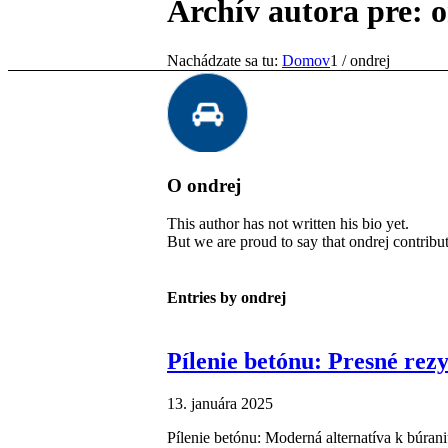
Archív autora pre: 
Nachádzate sa tu:
Domov
1
/
ondrej
O
ondrej
This author has not written his bio yet.
But we are proud to say that
ondrej
contribut
Entries by ondrej
Pílenie betónu: Presné rez
13. januára 2025
Pílenie betónu: Moderná alternatíva k búrani