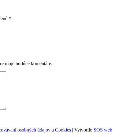
čené
*
pre moje budúce komentáre.
acovávaní osobných údajov a Cookies
| Vytvorilo
SOS web