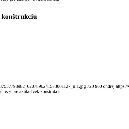
 konštrukciu
4887557798982_6207896241573001127_n-1.jpg
720
960
ondrej
https:
né rezy pre akúkoľvek konštrukciu