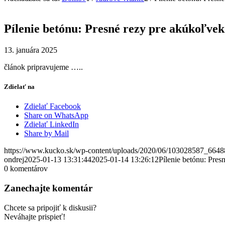
Pílenie betónu: Presné rezy pre akúkoľvek
13. januára 2025
článok pripravujeme …..
Zdielať na
Zdielať Facebook
Share on WhatsApp
Zdielať LinkedIn
Share by Mail
https://www.kucko.sk/wp-content/uploads/2020/06/103028587_66
ondrej
2025-01-13 13:31:44
2025-01-14 13:26:12
Pílenie betónu: Pres
0
komentárov
Zanechajte komentár
Chcete sa pripojiť k diskusii?
Neváhajte prispieť!