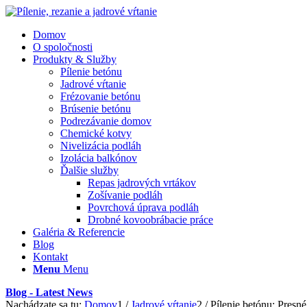
Domov
O spoločnosti
Produkty & Služby
Pílenie betónu
Jadrové vŕtanie
Frézovanie betónu
Brúsenie betónu
Podrezávanie domov
Chemické kotvy
Nivelizácia podláh
Izolácia balkónov
Ďalšie služby
Repas jadrových vrtákov
Zošívanie podláh
Povrchová úprava podláh
Drobné kovoobrábacie práce
Galéria & Referencie
Blog
Kontakt
Menu
Menu
Blog - Latest News
Nachádzate sa tu:
Domov
1
/
Jadrové vŕtanie
2
/
Pílenie betónu: Presn