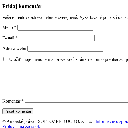
Pridaj komentár
Vaša e-mailová adresa nebude zverejnená.
Vyžadované polia sú ozna
Meno
*
E-mail
*
Adresa webu
Uložiť moje meno, e-mail a webovú stránku v tomto prehliadači 
Komentár
*
© Autorské práva - SOF JOZEF KUCKO, s. r. o. |
Informácie o spr
Zrolovať na začiatok